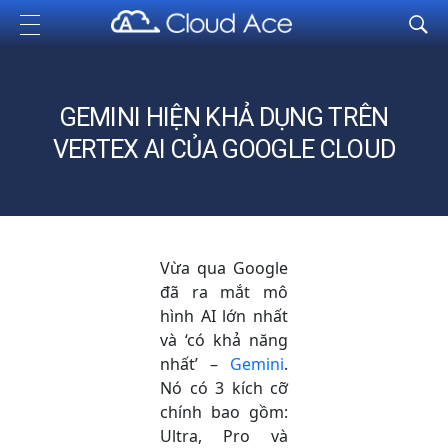
Cloud Ace
Nhà cung cấp giải pháp trên GCP cho doanh nghiệp
GEMINI HIỆN KHẢ DỤNG TRÊN
VERTEX AI CỦA GOOGLE CLOUD
Vừa qua Google
đã ra mắt mô
hình AI lớn nhất
và ‘có khả năng
nhất’ –
Gemini
.
Nó có 3 kích cỡ
chính bao gồm:
Ultra, Pro và