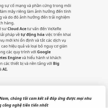
ng sự cố mạng và phần cứng trong môi
đám mây riêng làm ảnh hưởng đến tính
g và do đó ảnh hưởng đến trải nghiệm
ch hàng.
ỹ sư
Cloud Ace
tư vấn đến VeXeRe
iải pháp về
tự động hóa
việc triển khai
 vụ mới khi ổn định và tắt các dịch vụ
 cao hiệu quả và loại bỏ nguy cơ gián
ng các quy trình với
Google
tes Engine
và hiểu hành vi khách
n các thiết bị và nền tảng với
Big
à
AI.
t Nam, chúng tôi cam kết sẽ đáp ứng được mọi nhu
 công nghệ tiên tiến nhất