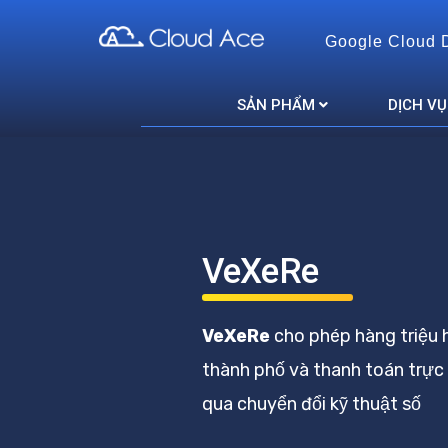
Google Cloud 
Cloud Ace
Nhà cung cấp giải pháp trên GCP cho doanh nghiệp
SẢN PHẨM
DỊCH VỤ
VeXeRe
VeXeRe
cho phép hàng triệu 
thành phố và thanh toán trực 
qua chuyển đổi kỹ thuật số