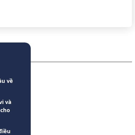
ầu về
vi và
 cho
điều