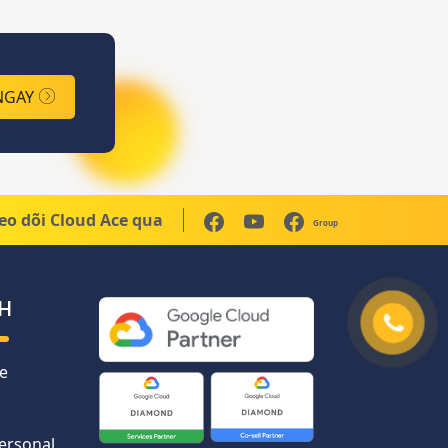
NGAY
eo dõi Cloud Ace qua
Group
H
e
Personal