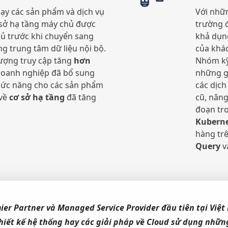
ạy các sản phẩm và dịch vụ
Với nhữ
 sở hạ tầng máy chủ được
trường 
hủ trước khi chuyển sang
khả dụn
g trung tâm dữ liệu nội bộ.
của khá
lượng truy cập tăng
hơn
Nhóm k
oanh nghiệp đã bổ sung
những g
hức năng cho các sản phẩm
các dịch
 về
cơ sở hạ tầng
đã tăng
cũ, nâng
đoạn tro
Kuberne
hàng trê
Query
v
ier Partner
và
Managed Service Provider
đầu tiên tại Việ
iết kế hệ thống hay các giải pháp về Cloud sử dụng những