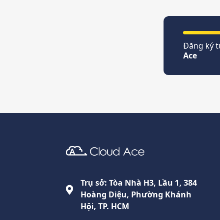
Đăng ký t
Ace
Cloud Ace
Nhà cung cấp giải pháp trên GCP cho doanh nghiệp
Trụ sở: Tòa Nhà H3, Lầu 1, 384
Hoàng Diệu, Phường Khánh
Hội, TP. HCM