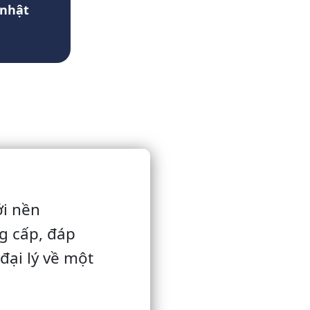
 nhật
i nền
g cấp, đáp
đại lý về một