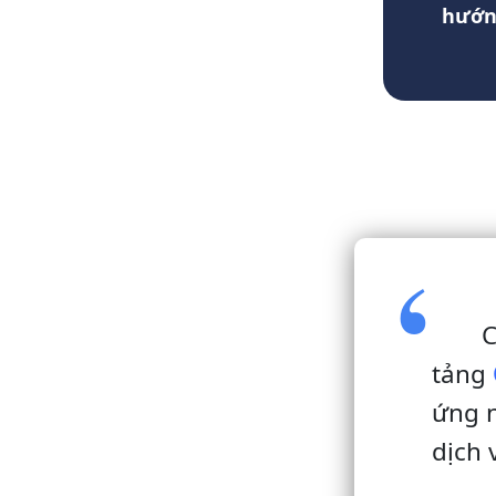
hướng
C
tảng
ứng n
dịch 