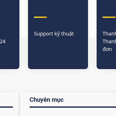
Support kỹ thuật
Thanh
/24
Thanh
đơn
Chuyên mục