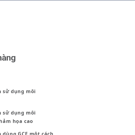
:
hàng
 sử dụng môi
 sử dụng môi
thảm họa cao
 dùng GCE một cách