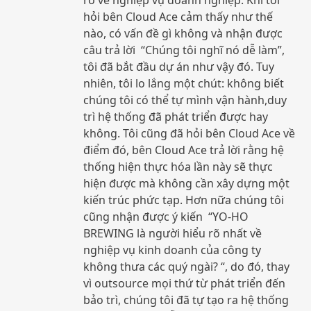
rõ về nghiệp vụ doanh nghiệp. Khi tôi
hỏi bên Cloud Ace cảm thấy như thế
nào, có vấn đề gì không và nhận được
câu trả lời “Chúng tôi nghĩ nó dễ làm”,
tôi đã bắt đầu dự án như vậy đó. Tuy
nhiên, tôi lo lắng một chút: không biết
chúng tôi có thể tự mình vận hành,duy
trì hệ thống đã phát triển được hay
không. Tôi cũng đã hỏi bên Cloud Ace ​​về
điểm đó, bên Cloud Ace trả lời rằng hệ
thống hiện thực hóa lần này sẽ thực
hiện được mà không cần xây dựng một
kiến ​​trúc phức tạp. Hơn nữa chúng tôi
cũng nhận được ý kiến “YO-HO
BREWING là người hiểu rõ nhất về
nghiệp vụ kinh doanh của công ty
không thưa các quý ngài? “, do đó, thay
vì outsource mọi thứ từ phát triển đến
bảo trì, chúng tôi đã tự tạo ra hệ thống