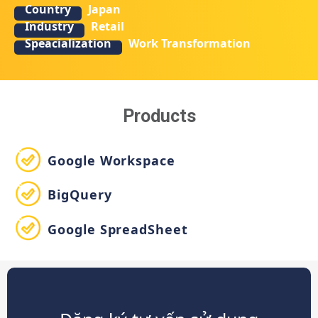
Country
Japan
Industry
Retail
Speacialization
Work Transformation
Products
Google Workspace
BigQuery
Google SpreadSheet