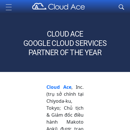
Cloud Ace
Nhà cung cấp giải pháp trên GCP cho doanh nghiệp
CLOUD ACE
GOOGLE CLOUD SERVICES
PARTNER OF THE YEAR
Cloud Ace
, Inc.
(trụ sở chính tại
Chiyoda-ku,
Tokyo; Chủ tịch
& Giám đốc điều
hành Makoto
Aoki)
được trao