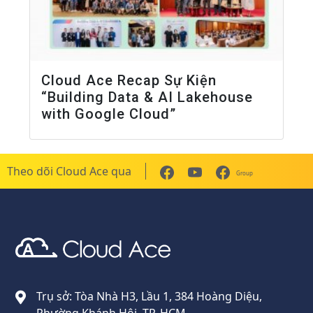
Cloud Ace Recap Sự Kiện
“Building Data & AI Lakehouse
with Google Cloud”
Theo dõi Cloud Ace qua
Group
Cloud Ace
Nhà cung cấp giải pháp trên GCP cho doanh nghiệp
Trụ sở: Tòa Nhà H3, Lầu 1, 384 Hoàng Diệu,
Phường Khánh Hội, TP. HCM