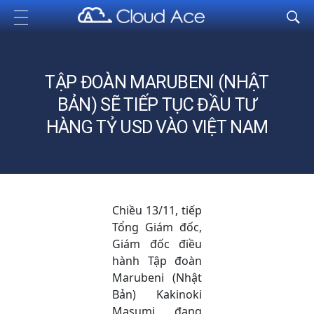
Cloud Ace
Nhà cung cấp giải pháp trên GCP cho doanh nghiệp
TẬP ĐOÀN MARUBENI (NHẬT
BẢN) SẼ TIẾP TỤC ĐẦU TƯ
HÀNG TỶ USD VÀO VIỆT NAM
Chiều 13/11, tiếp
Tổng Giám đốc,
Giám đốc điều
hành Tập đoàn
Marubeni (Nhật
Bản) Kakinoki
Masumi đang