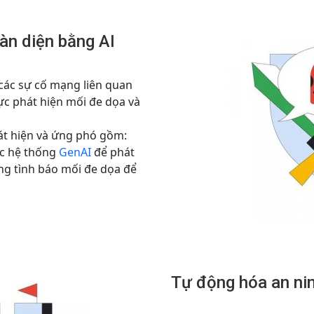
àn diện bằng AI
 các sự cố mạng liên quan
c phát hiện mối đe dọa và
hát hiện và ứng phó gồm:
ác hệ thống
GenAI
để phát
ng tình báo mối đe dọa để
Tự động hóa an ni