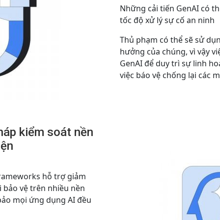
Những cải tiến GenAI có th
tốc độ xử lý sự cố an ninh
Thủ phạm có thể sẽ sử dụ
hưởng của chúng, vì vậy v
GenAI để duy trì sự linh ho
việc báo vệ chống lại các m
háp kiểm soát nền
iện
frameworks hỗ trợ giảm
i bảo vệ trên nhiều nền
bảo mọi ứng dụng AI đều