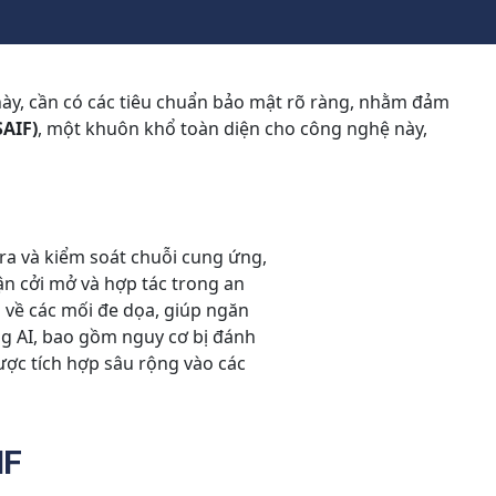
này, cần có các tiêu chuẩn bảo mật rõ ràng, nhằm đảm
SAIF)
, một khuôn khổ toàn diện cho công nghệ này,
tra và kiểm soát chuỗi cung ứng,
cận cởi mở và hợp tác trong an
n về các mối đe dọa, giúp ngăn
ng AI, bao gồm nguy cơ bị đánh
được tích hợp sâu rộng vào các
IF