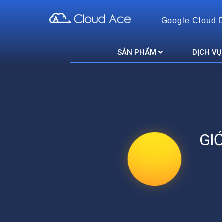
Google Cloud 
Cloud Ace
Nhà cung cấp giải pháp trên GCP cho doanh nghiệp
SẢN PHẨM
DỊCH VỤ
GI