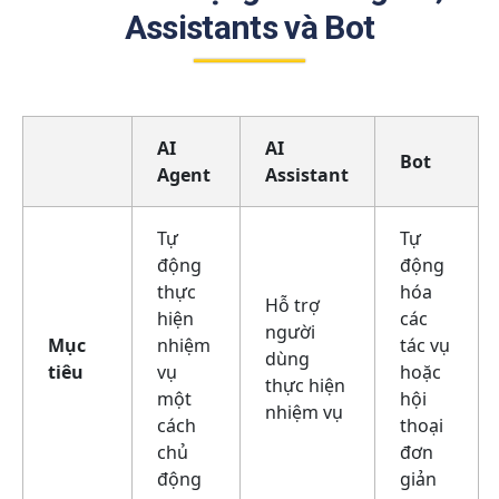
Assistants và Bot
AI
AI
Bot
Agent
Assistant
Tự
Tự
động
động
thực
hóa
Hỗ trợ
hiện
các
người
Mục
nhiệm
tác vụ
dùng
tiêu
vụ
hoặc
thực hiện
một
hội
nhiệm vụ
cách
thoại
chủ
đơn
động
giản