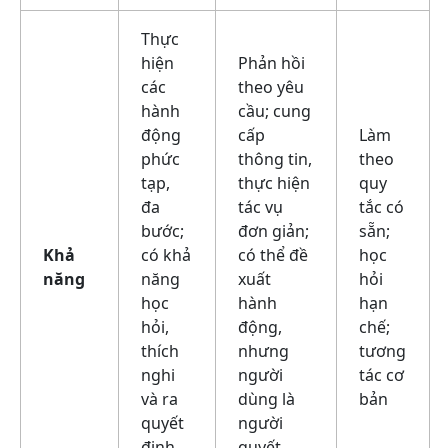
Thực
hiện
Phản hồi
các
theo yêu
hành
cầu; cung
động
cấp
Làm
phức
thông tin,
theo
tạp,
thực hiện
quy
đa
tác vụ
tắc có
bước;
đơn giản;
sẵn;
Khả
có khả
có thể đề
học
năng
năng
xuất
hỏi
học
hành
hạn
hỏi,
động,
chế;
thích
nhưng
tương
nghi
người
tác cơ
và ra
dùng là
bản
quyết
người
định
quyết