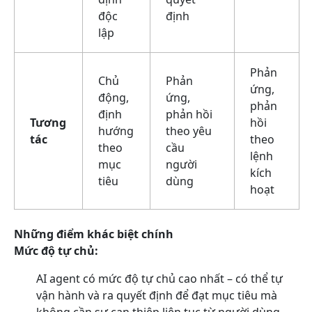
độc
định
lập
Phản
Chủ
Phản
ứng,
động,
ứng,
phản
định
phản hồi
Tương
hồi
hướng
theo yêu
tác
theo
theo
cầu
lệnh
mục
người
kích
tiêu
dùng
hoạt
Những điểm khác biệt chính
Mức độ tự chủ:
AI agent có mức độ tự chủ cao nhất – có thể tự
vận hành và ra quyết định để đạt mục tiêu mà
không cần sự can thiệp liên tục từ người dùng.