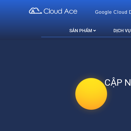
Google Cloud 
Cloud Ace
Nhà cung cấp giải pháp trên GCP cho doanh nghiệp
SẢN PHẨM
DỊCH VỤ
CẬP N