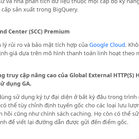
 sư và nhà phân tích dữ liệu thuộc mọi cấp độ kỹ năn
L cấp sản xuất trong BigQuery.
nd Center (SCC) Premium
 lý rủi ro và bảo mật tích hợp của
Google Cloud
. Khô
định giá dựa trên mô hình thanh toán linh hoạt theo
g truy cập nâng cao của Global External HTTP(S) H
sử dụng
GA.
ùng sử dụng ký tự đại diện ở bất kỳ đâu trong trình
ó thể tùy chỉnh định tuyến gốc cho các loại lưu lượ
ản hồi cũng như
chính sách caching
. Họ còn có thể s
h để viết lại đường dẫn được gửi đến điểm gốc.