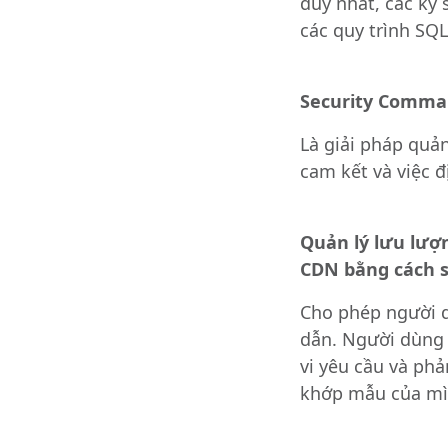
duy nhất, các kỹ
các quy trình SQ
Security Comma
Là giải pháp quản
cam kết và việc 
Quản lý lưu lượn
CDN bằng cách 
Cho phép người d
dẫn. Người dùng c
vi yêu cầu và ph
khớp mẫu của mìn