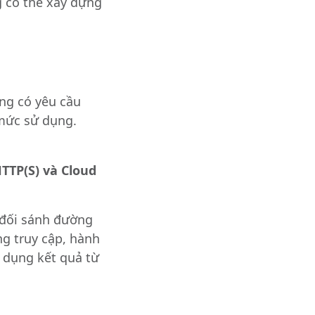
g có thể xây dựng
ng có yêu cầu
 mức sử dụng.
TTP(S) và Cloud
 đối sánh đường
ng truy cập, hành
ử dụng kết quả từ