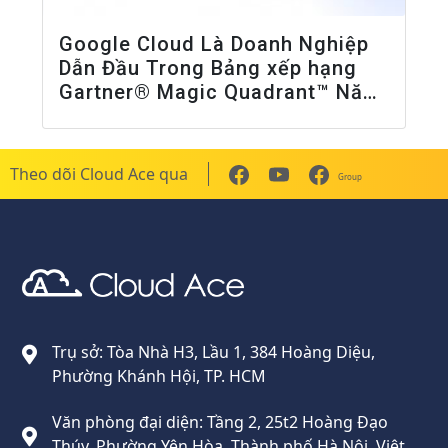
Google Cloud Là Doanh Nghiệp
Dẫn Đầu Trong Bảng xếp hạng
Gartner® Magic Quadrant™ Năm
2026 Về Cơ Sở Hạ Tầng AI
Theo dõi Cloud Ace qua
Group
Cloud Ace
Nhà cung cấp giải pháp trên GCP cho doanh nghiệp
Trụ sở: Tòa Nhà H3, Lầu 1, 384 Hoàng Diệu,
Phường Khánh Hội, TP. HCM
Văn phòng đại diện: Tầng 2, 25t2 Hoàng Đạo
Thúy, Phường Yên Hòa, Thành phố Hà Nội, Việt