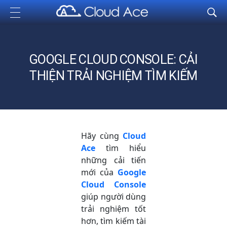
Cloud Ace
Nhà cung cấp giải pháp trên GCP cho doanh nghiệp
GOOGLE CLOUD CONSOLE: CẢI
THIỆN TRẢI NGHIỆM TÌM KIẾM
Hãy cùng
Cloud
Ace
tìm hiểu
những cải tiến
mới của
Google
Cloud Console
giúp người dùng
trải nghiệm tốt
hơn, tìm kiếm tài