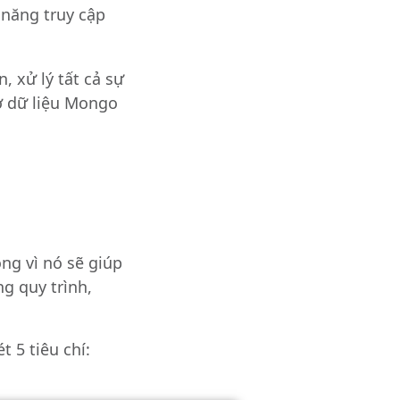
 năng truy cập
, xử lý tất cả sự
sở dữ liệu Mongo
ọng vì nó sẽ giúp
g quy trình,
t 5 tiêu chí: