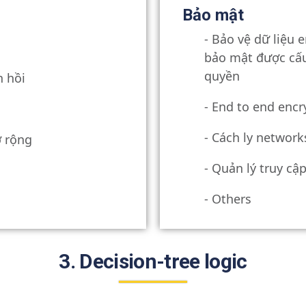
Bảo mật
- Bảo vệ dữ liệu 
bảo mật được cấu
quyền
n hồi
- End to end encr
- Cách ly network
ở rộng
- Quản lý truy cập
- Others
3. Decision-tree logic