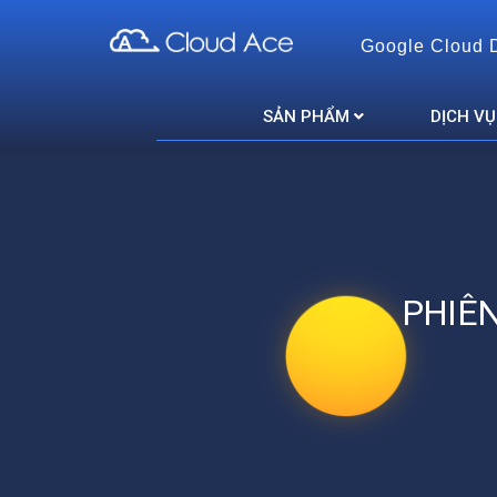
Google Cloud 
Cloud Ace
Nhà cung cấp giải pháp trên GCP cho doanh nghiệp
SẢN PHẨM
DỊCH VỤ
PHIÊ