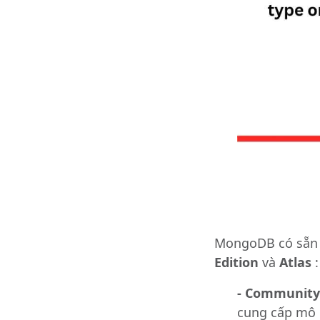
MongoDB có sẵn
Edition
và
Atlas
:
- Community 
cung cấp mô h