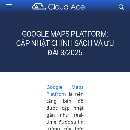
Cloud Ace
Nhà cung cấp giải pháp trên GCP cho doanh nghiệp
GOOGLE MAPS PLATFORM:
CẬP NHẬT CHÍNH SÁCH VÀ ƯU
ĐÃI 3/2025
Google Maps
Platfrom
là nền
tảng bản đồ
được cập nhật
gần như real-
time, được sự tin
tưởng của hơn