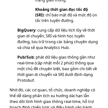
Khoảng thời gian đọc tốc độ
(SRI)
: chỉ báo mật độ và mức độ ùn
tắc trên tuyến đường.
BigQuery
: cung cấp dữ liệu tích lũy về thời
gian di chuyển, SRI và hình học tuyến
đường, lưu trữ trong các bảng chuyên dụng
và chia sẻ qua Analytics Hub.
Pub/Sub
: phát dữ liệu giao thông gần như
real-time (cập nhật mỗi 2 phút) thông qua
một chủ đề chuyên biệt, bao gồm chi tiết về
thời gian di chuyển và SRI dưới định dạng
Protobuf.
Nhờ đó, các cơ quan, tổ chức, doanh nghiệp có
thể dễ dàng phân tích xu hướng dài hạn lẫn
theo dõi tình hình giao thông real-time, hỗ trợ
hoạch định chiến lược và điều hành vận hành