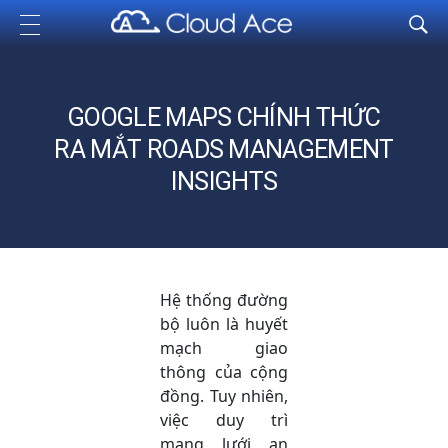
Cloud Ace
Nhà cung cấp giải pháp trên GCP cho doanh nghiệp
GOOGLE MAPS CHÍNH THỨC
RA MẮT ROADS MANAGEMENT
INSIGHTS
Hệ thống đường
bộ luôn là huyết
mạch giao
thông của cộng
đồng. Tuy nhiên,
việc duy trì
mạng lưới an