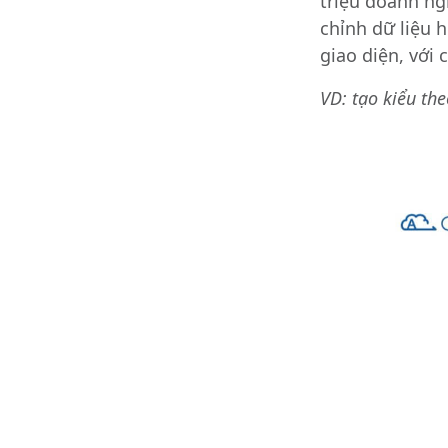
triệu doanh ng
chỉnh dữ liệu h
giao diện, với
VD: tạo kiểu th