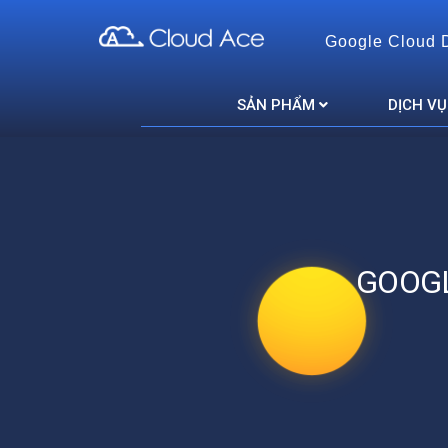
Google Cloud 
Cloud Ace
Nhà cung cấp giải pháp trên GCP cho doanh nghiệp
SẢN PHẨM
DỊCH VỤ
GOOGL