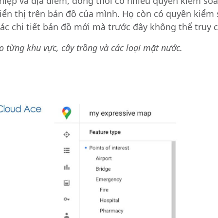
hiệp và địa điểm, đồng thời có nhiều quyền kiểm soát
iển thị trên bản đồ của mình. Họ còn có quyền kiểm so
 các chi tiết bản đồ mới mà trước đây không thể truy 
eo từng khu vực, cây trồng và các loại mặt nước.