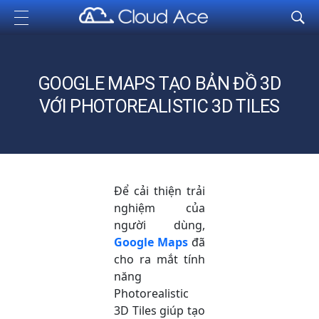
Cloud Ace
Nhà cung cấp giải pháp trên GCP cho doanh nghiệp
GOOGLE MAPS TẠO BẢN ĐỒ 3D
VỚI PHOTOREALISTIC 3D TILES
Để cải thiện trải
nghiệm của
người dùng,
Google Maps
đã
cho ra mắt tính
năng
Photorealistic
3D Tiles giúp tạo