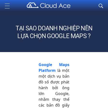
Cloud Ace
Nhà cung cấp giải pháp trên GCP cho doanh nghiệp
TẠI SAO DOANH NGHIỆP NÊN
LỰA CHỌN GOOGLE MAPS ?
Google Maps
Platform
là một
một dịch vụ bản
đồ số được phát
hành bởi ông
lớn Google,
nhằm thay thế
các bản đồ giấy