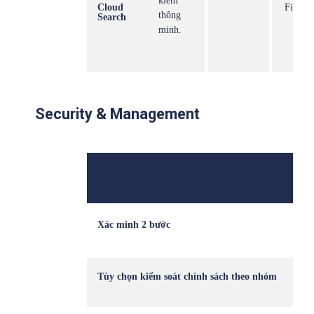
kiếm
Cloud
First p
thông
Search
data
minh.
Security & Management
Xác minh 2 bước
Tùy chọn kiểm soát chính sách theo nhóm