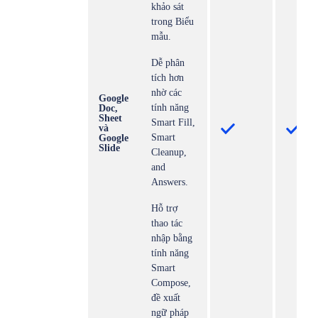
khảo sát
trong Biểu
mẫu.
Dễ phân
tích hơn
nhờ các
Google
tính năng
Doc,
Sheet
Smart Fill,
và
Smart
Google
Slide
Cleanup,
and
Answers.
Hỗ trợ
thao tác
nhập bằng
tính năng
Smart
Compose,
đề xuất
ngữ pháp