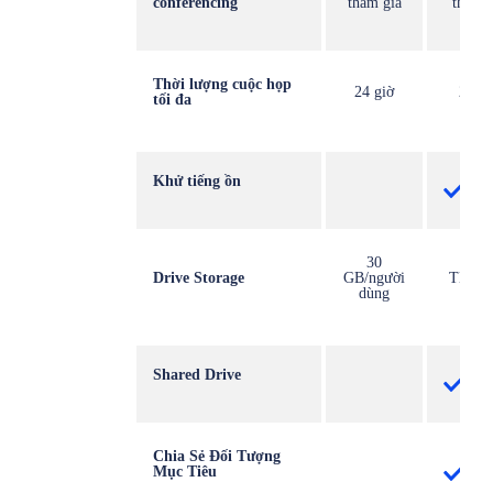
conferencing
tham gia
tham g
Thời lượng cuộc họp
24 giờ
24 gi
tối đa
Khử tiếng ồn
30
2
Drive Storage
GB/người
TB/ng
dùng
dùn
Shared Drive
Chia Sẻ Đối Tượng
Mục Tiêu