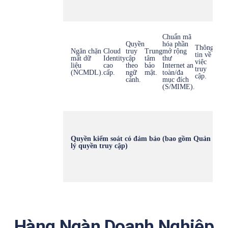
Chuẩn mã
Quyền
hóa phần
Thông
Ngăn chặn
Cloud
truy
Trung
mở rộng
tin về
mất dữ
Identity
cập
tâm
thư
việc
liệu
cao
theo
bảo
Internet an
truy
(NCMDL).
cấp.
ngữ
mật.
toàn/đa
cập.
cảnh.
mục đích
(S/MIME).
Quyền kiểm soát có đảm bảo (bao gồm Quản
lý quyền truy cập)
Hàng Ngàn Doanh Nghiệp