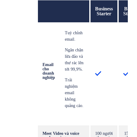
Business
Busin
Starter
Stand
Tuỳ chỉnh
email.
Ngăn chặn
lừa đảo và
thư rác lên
Email
cho
tới 99,9%.
doanh
nghiệp
Trải
nghiệm
email
không
quảng cáo.
Meet Video và voice
100 người
150 ng