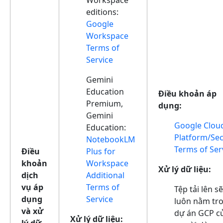
editions:
Google
Workspace
Terms of
Service
Gemini
Education
Điều khoản áp
Premium,
dụng:
Gemini
Google Clou
Education:
Platform/Se
NotebookLM
Terms of Ser
Điều
Plus for
khoản
Workspace
Xử lý dữ liệu:
dịch
Additional
vụ áp
Terms of
Tệp tải lên s
dụng
Service
luôn nằm tr
và xử
dự án GCP c
Xử lý dữ liệu:
lý dữ