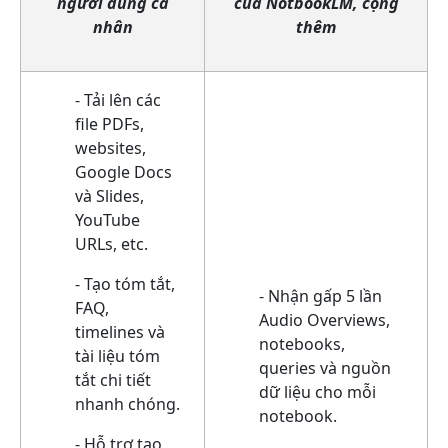
người dùng cá
của NotbookLM, cộng
nhân
thêm
- Tải lên các
file PDFs,
websites,
Google Docs
và Slides,
YouTube
URLs, etc.
- Tạo tóm tắt,
- Nhận gấp 5 lần
FAQ,
Audio Overviews,
timelines và
notebooks,
tài liệu tóm
queries và nguồn
tắt chi tiết
dữ liệu cho mỗi
nhanh chóng.
notebook.
- Hỗ trợ tạo