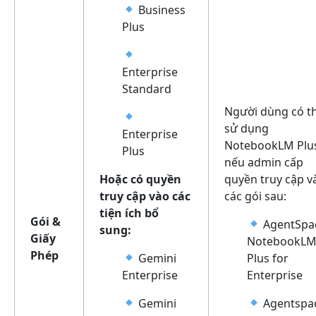
Business
Plus
Enterprise
Standard
Người dùng có t
sử dụng
Enterprise
NotebookLM Plu
Plus
nếu admin cấp
Hoặc có quyền
quyền truy cập v
truy cập vào các
các gói sau:
tiện ích bổ
Gói &
AgentSpac
sung:
Giấy
NotebookL
Phép
Gemini
Plus for
Enterprise
Enterprise
Gemini
Agentspa