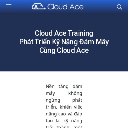
Cloud Ace
Nhà cung cấp giải pháp trên GCP cho doanh nghiệp
Cloud Ace Training
Phát Triển Kỹ Năng Đám Mây
Cùng Cloud Ace
Nền tảng đám
mây không
ngừng phát
triển, khiến việc
nâng cao và đào
tạo lại kỹ năng
trở thành một