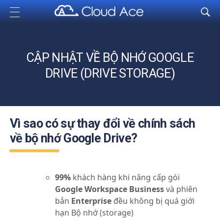
Cloud Ace
Nhà cung cấp giải pháp trên GCP cho doanh nghiệp
CẬP NHẬT VỀ BỘ NHỚ GOOGLE
DRIVE (DRIVE STORAGE)
Vì sao có sự thay đổi về chính sách
về bộ nhớ Google Drive?
99%
khách hàng khi nâng cấp gói
Google Workspace Business
và phiên
bản
Enterprise
đều không bị quá giới
hạn Bộ nhớ (storage)