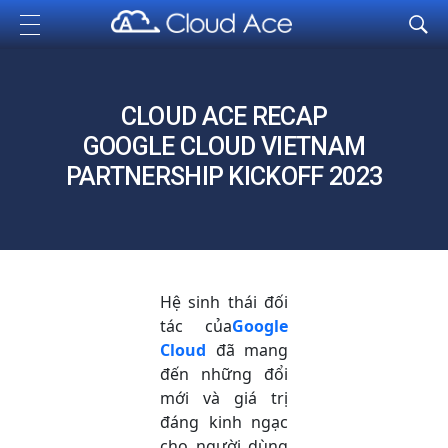
Cloud Ace
Nhà cung cấp giải pháp trên GCP cho doanh nghiệp
CLOUD ACE RECAP
GOOGLE CLOUD VIETNAM
PARTNERSHIP KICKOFF 2023
Hệ sinh thái đối
tác của
Google
Cloud
đã mang
đến những đổi
mới và giá trị
đáng kinh ngạc
cho người dùng