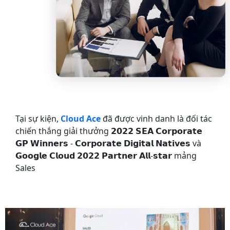
Tại sự kiện,
Cloud Ace
đã được vinh danh là đối tác
chiến thắng giải thưởng 𝟮𝟬𝟮𝟮 𝗦𝗘𝗔 𝗖𝗼𝗿𝗽𝗼𝗿𝗮𝘁𝗲
𝗚𝗣 𝗪𝗶𝗻𝗻𝗲𝗿𝘀 - 𝗖𝗼𝗿𝗽𝗼𝗿𝗮𝘁𝗲 𝗗𝗶𝗴𝗶𝘁𝗮𝗹 𝗡𝗮𝘁𝗶𝘃𝗲𝘀 và
𝗚𝗼𝗼𝗴𝗹𝗲 𝗖𝗹𝗼𝘂𝗱 𝟮𝟬𝟮𝟮 𝗣𝗮𝗿𝘁𝗻𝗲𝗿 𝗔𝗹𝗹-𝘀𝘁𝗮𝗿 mảng
Sales