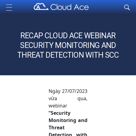
Cloud Ace
Nhà cung cấp giải pháp trên GCP cho doanh nghiệp
RECAP CLOUD ACE WEBINAR
SECURITY MONITORING AND
THREAT DETECTION WITH SCC
Ngày 27/07/2023
vừa qua,
webinar
”Security
Monitoring and
Threat
Detection with