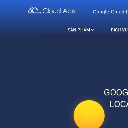
Google Cloud 
Cloud Ace
Nhà cung cấp giải pháp trên GCP cho doanh nghiệp
SẢN PHẨM
DỊCH VỤ
GOOG
LOC