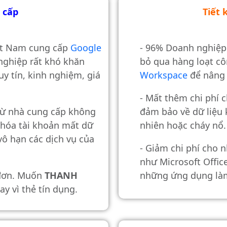
 cấp
Tiết 
iệt Nam cung cấp
Google
- 96% Doanh nghiệp
ghiệp rất khó khăn
bỏ qua hàng loạt c
uy tín, kinh nghiệm, giá
Workspace
để nâng 
- Mất thêm chi phí 
 từ nhà cung cấp không
đảm bảo về dữ liệu k
khóa tài khoản mất dữ
nhiên hoặc cháy nổ.
vô hạn các dịch vụ của
- Giảm chi phí cho 
như Microsoft Offic
 đơn. Muốn
THANH
những ứng dụng làm
ay vì thẻ tín dụng.