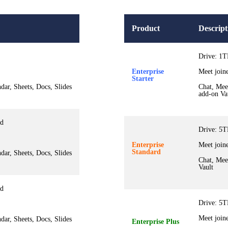
Product
Descript
Drive: 1T
Enterprise
Meet join
Starter
dar, Sheets, Docs, Slides
Chat, Meet
add-on Va
ed
Drive: 5T
Enterprise
Meet join
Standard
dar, Sheets, Docs, Slides
Chat, Meet
Vault
ed
Drive:
5T
Meet join
dar, Sheets, Docs, Slides
Enterprise Plus