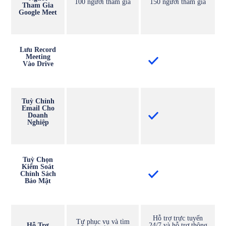
100 người tham gia
150 người tham gia
Tham Gia
Google Meet
Lưu Record
Meeting
Vào Drive
Tuỳ Chỉnh
Email Cho
Doanh
Nghiệp
Tuỳ Chọn
Kiểm Soát
Chính Sách
Bảo Mật
Hỗ trợ trực tuyến
Tự phục vụ và tìm
Hỗ Trợ
24/7 và hỗ trợ thông