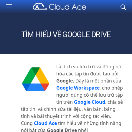
Cloud Ace
Nhà cung cấp giải pháp trên GCP cho doanh nghiệp
TÌM HIỂU VỀ GOOGLE DRIVE
Là dịch vụ lưu trữ và đồng bộ
hóa các tập tin được tạo bởi
Google.
Đây là một phần của
Google Workspace
, cho phép
người dùng có thể lưu trữ tập
tin trên
Google Cloud
, chia sẻ
tập tin, và chỉnh sửa tài liệu, văn bản, bảng
tính và bài thuyết trình với cộng tác viên.
Cùng
Cloud Ace
tìm hiểu về những tính năng
nổi bật của
Google Drive
nhé!