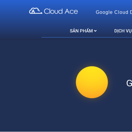
Google Cloud 
Cloud Ace
Nhà cung cấp giải pháp trên GCP cho doanh nghiệp
SẢN PHẨM
DỊCH VỤ
G