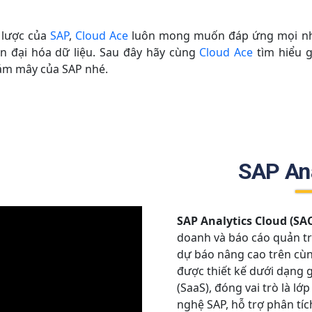
n lược của
SAP
,
Cloud Ace
luôn mong muốn đáp ứng mọi nhu
ện đại hóa dữ liệu. Sau đây hãy cùng
Cloud Ace
tìm hiểu g
đám mây của SAP nhé.
SAP Ana
SAP Analytics Cloud (SAC
doanh và báo cáo quản trị
dự báo nâng cao trên cù
được thiết kế dưới dạng g
(SaaS), đóng vai trò là l
nghệ SAP, hỗ trợ phân tíc