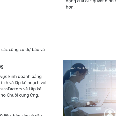
động của các quyết định 
hơn.
 các công cụ dự báo và
ng
h vực kinh doanh bằng
 tích và lập kế hoạch với
cessFactors và Lập kế
cho Chuỗi cung ứng.
ữ liệu, báo cáo và câu