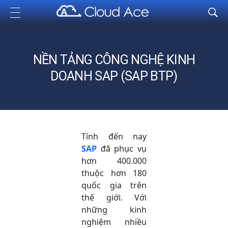
Cloud Ace
Nhà cung cấp giải pháp trên GCP cho doanh nghiệp
NỀN TẢNG CÔNG NGHỆ KINH
DOANH SAP (SAP BTP)
Tính đến nay
SAP
đã phục vụ
hơn 400.000
thuộc hơn 180
quốc gia trên
thế giới. Với
những kinh
nghiệm nhiều