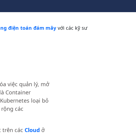
ảng điện toán đám mây
với các kỹ sư
a việc quản lý, mở
là Container
 Kubernetes loại bỏ
ở rộng các
t trên các
Cloud
ở