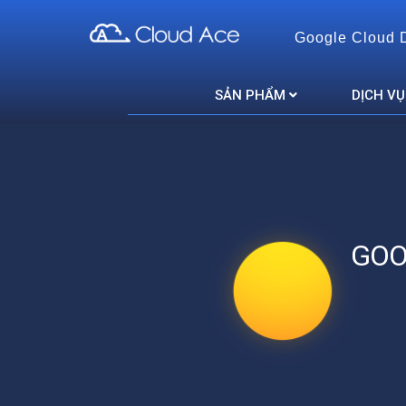
Google Cloud 
Cloud Ace
Nhà cung cấp giải pháp trên GCP cho doanh nghiệp
SẢN PHẨM
DỊCH VỤ
GOO