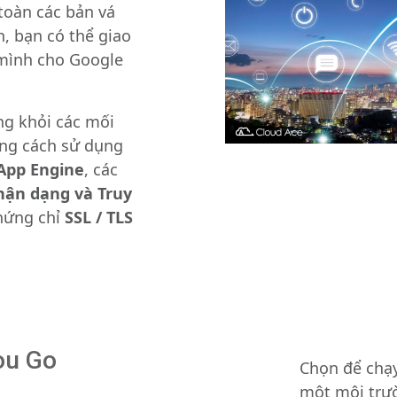
 toàn các bản vá
, bạn có thể giao
 mình cho Google
ng khỏi các mối
ng cách sử dụng
App Engine
, các
hận dạng và Truy
hứng chỉ
SSL / TLS
ou Go
Chọn để chạ
một môi trư