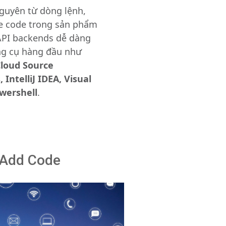
nguyên từ dòng lệnh,
e code trong sản phẩm
API backends dễ dàng
ng cụ hàng đầu như
Cloud Source
 IntelliJ IDEA, Visual
wershell
.
 Add Code