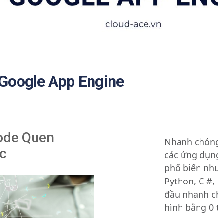
Google App Engine
ode Quen
Nhanh chóng 
c
các ứng dụn
phổ biến như
Python, C #,
đầu nhanh ch
hình bằng 0 