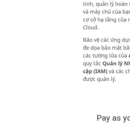
tinh, quản lý hoàn
và máy chủ của bạn
cơ sở hạ tầng của
Cloud.
Bảo vệ các ứng dụ
đe dọa bảo mật bằ
các tường lửa của
quy tắc
Quản lý N
cập (IAM)
và các c
được quản lý.
Pay as y