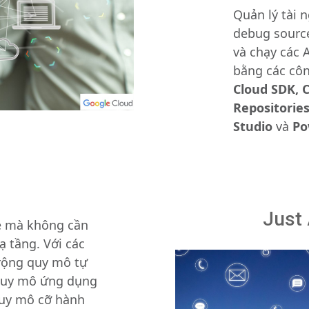
Quản lý tài 
debug sourc
và chạy các 
bằng các cô
Cloud SDK, 
Repositories,
Studio
và
Po
Just
de mà không cần
ạ tầng. Với các
rộng quy mô tự
quy mô ứng dụng
quy mô cỡ hành