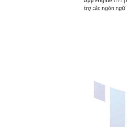
App Engine
cho p
trợ các ngôn ngữ 