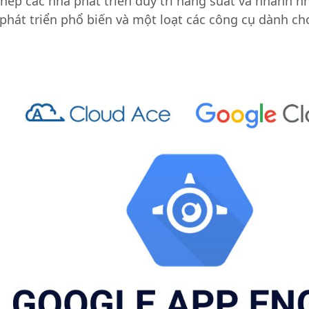
hép các nhà phát triển duy trì năng suất và nhanh 
phát triển phổ biến và một loạt các công cụ dành cho