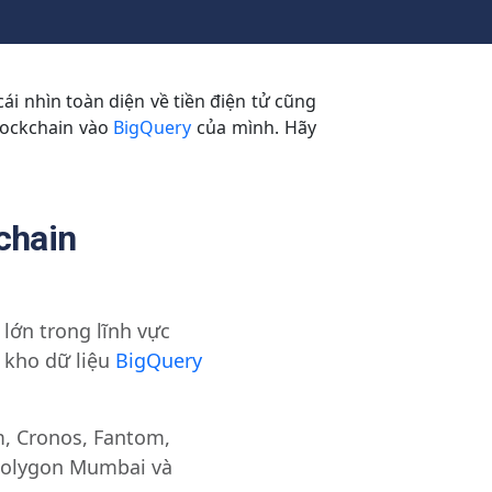
cái nhìn toàn diện về tiền điện tử cũng
lockchain vào
BigQuery
của mình. Hãy
chain
lớn trong lĩnh vực
ụ kho dữ liệu
BigQuery
m, Cronos, Fantom,
 Polygon Mumbai và