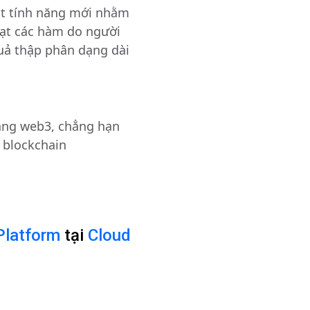
ột tính năng mới nhằm
oạt các hàm do người
uả thập phân dạng dài
tầng web3, chẳng hạn
 blockchain
Platform
tại
Cloud