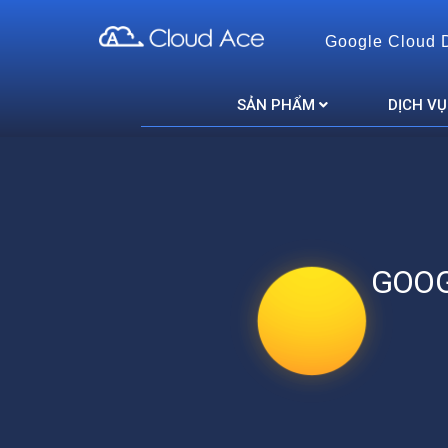
Google Cloud 
Cloud Ace
Nhà cung cấp giải pháp trên GCP cho doanh nghiệp
SẢN PHẨM
DỊCH VỤ
GOOG