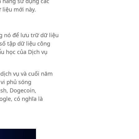
hả năng sử dụng các
 liệu mới này.
g nó để lưu trữ dữ liệu
số tập dữ liệu công
ẩu học của Dịch vụ
 dịch vụ và cuối năm
vi phủ sóng
ash, Dogecoin,
gle, có nghĩa là