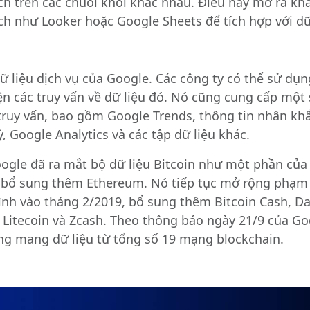
ch trên các chuỗi khối khác nhau. Điều này mở ra k
h như Looker hoặc Google Sheets để tích hợp với dữ
ữ liệu dịch vụ của Google. Các công ty có thể sử dụn
ện các truy vấn về dữ liệu đó. Nó cũng cung cấp một 
truy vấn, bao gồm Google Trends, thông tin nhân kh
 Google Analytics và các tập dữ liệu khác.
ogle đã ra mắt bộ dữ liệu Bitcoin như một phần của
 bổ sung thêm Ethereum. Nó tiếp tục mở rộng phạm 
ình vào tháng 2/2019, bổ sung thêm Bitcoin Cash, D
 Litecoin và Zcash. Theo thông báo ngày 21/9 của Goo
ng mang dữ liệu từ tổng số 19 mạng blockchain.