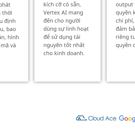
kích cỡ có sẵn,
output 
phát
Vertex AI mang
quyền 
 thời
đến cho người
chi phí
u định
dùng sự linh hoạt
đảm bả
ệu, bao
để sử dụng tài
riêng t
n, hình
nguyên tốt nhất
quyền d
, mã và
cho kinh doanh.