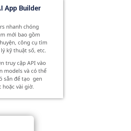
I App Builder
rs nhanh chóng
iệm mới bao gồm
chuyện, công cụ tìm
lý kỹ thuật số, etc.
n truy cập API vào
n models và có thể
ó sẵn để tạo gen
 hoặc vài giờ.