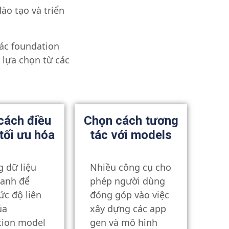
o tạo và triển
ác foundation
 lựa chọn từ các
cách điều
Chọn cách tương
 tối ưu hóa
tác với models
 dữ liệu
Nhiều công cụ cho
oanh để
phép người dùng
c độ liên
đóng góp vào việc
ủa
xây dựng các app
tion model
gen và mô hình