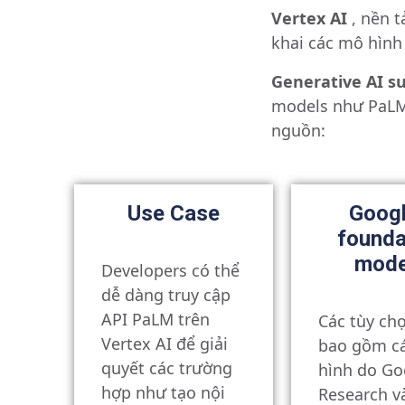
Vertex AI
, nền 
khai các mô hình
Generative AI su
models như PaLM 
nguồn:
Use Case
Googl
founda
mode
Developers có thể
dễ dàng truy cập
API PaLM trên
Các tùy ch
Vertex AI để giải
bao gồm c
quyết các trường
hình do Go
hợp như tạo nội
Research v