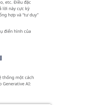
o, etc. Điều đặc
ả lời này cực kỳ
ổng hợp và “tư duy”
dụ điển hình của
I
hệ thống một cách
p Generative AI: