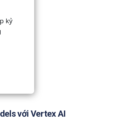
p kỷ
g
dels với Vertex AI