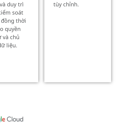
và duy trì
tùy chỉnh.
kiểm soát
, đồng thời
o quyền
ư và chủ
ữ liệu.