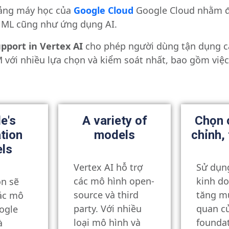
tảng máy học của
Google Cloud
Google Cloud nhằm đà
 ML cũng như ứng dụng AI.
pport in Vertex AI
cho phép người dùng tận dụng c
với nhiều lựa chọn và kiểm soát nhất, bao gồm việc
e's
A variety of
Chọn 
tion
models
chỉnh,
ls
Vertex AI hỗ trợ
Sử dụng
các mô hình open-
kinh d
ọn sẽ
source và third
tăng mứ
ác mô
party.
Với nhiều
quan c
ogle
loại mô hình và
founda
à