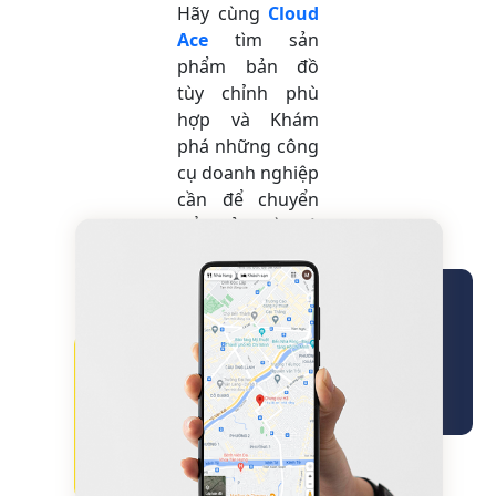
Hãy cùng
Cloud
Ace
tìm sản
phẩm bản đồ
tùy chỉnh phù
hợp và
Khám
phá những công
cụ doanh nghiệp
cần để chuyển
đổi bản đồ và
trải nghiệm dựa
trên vị trí của
doanh nghiệp
nhé!
Giới thiệu về