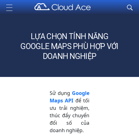
Cloud Ace
Nhà cung cấp giải pháp trên GCP cho doanh nghiệp
LỰA CHỌN TÍNH NĂNG
GOOGLE MAPS PHÙ HỢP VỚI
DOANH NGHIỆP
Sử dụng
Google
Maps API
để tối
ưu trải nghiệm,
thúc đẩy chuyển
đổi số của
doanh nghiệp.