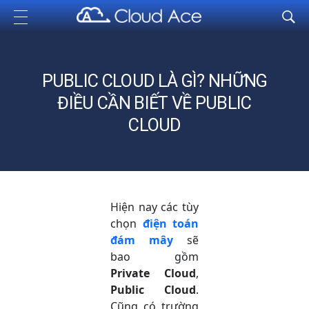
Cloud Ace
Nhà cung cấp giải pháp trên GCP cho doanh nghiệp
PUBLIC CLOUD LÀ GÌ? NHỮNG
ĐIỀU CẦN BIẾT VỀ PUBLIC
CLOUD
Hiện nay các tùy
chọn
điện toán
đám mây
sẽ
bao gồm
Private Cloud
,
Public Cloud
.
Cũng có trường