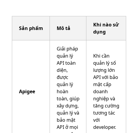
Khi nào sử
Sản phẩm
Mô tả
dụng
Giải pháp
quản lý
Khi cần
API toàn
quản lý số
diện,
lượng lớn
được
API với bảo
quản lý
mật cấp
Apigee
hoàn
doanh
toàn, giúp
nghiệp và
xây dựng,
tăng cường
quản lý và
tương tác
bảo mật
với
API ở mọi
developer.