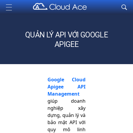
Cloud Ace
Nhà cung cấp giải pháp trên GCP cho doanh nghiệp
QUẢN LÝ API VỚI GOOGLE
APIGEE
Google Cloud
Apigee API
Management
giúp doanh
nghiệp xây
dựng, quản lý và
bảo mật API với
quy mô linh