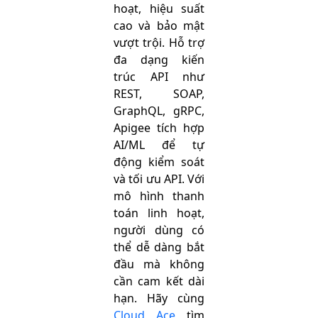
hoạt, hiệu suất
cao và bảo mật
vượt trội. Hỗ trợ
đa dạng kiến
trúc API như
REST, SOAP,
GraphQL, gRPC,
Apigee tích hợp
AI/ML để tự
động kiểm soát
và tối ưu API. Với
mô hình thanh
toán linh hoạt,
người dùng có
thể dễ dàng bắt
đầu mà không
cần cam kết dài
hạn. Hãy cùng
Cloud Ace
tìm