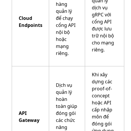
quản lý
hàng
dịch vụ
quản lý
gRPC với
Cloud
để chạy
cổng API
Endpoints
cổng API
được lưu
nội bộ
trữ nội bộ
hoặc
cho mạng
mạng
riêng.
riêng.
Khi xây
dựng các
Dịch vụ
proof-of-
quản lý
concept
hoàn
hoặc API
toàn giúp
cấp nhập
API
đóng gói
môn để
Gateway
các chức
đóng gói
năng
ứng dụng