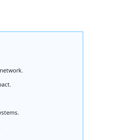
 network.
act.
ystems.
.