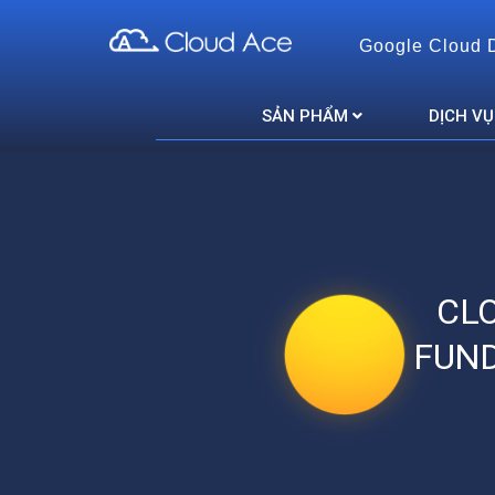
Google Cloud 
Cloud Ace
Nhà cung cấp giải pháp trên GCP cho doanh nghiệp
SẢN PHẨM
DỊCH VỤ
CLO
FUN