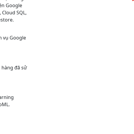
rên Google
, Cloud SQL,
estore.
ch vụ Google
h hàng đã sử
arning
toML.