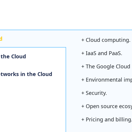
d
+ Cloud computing.
+ IaaS and PaaS.
 the Cloud
+ The Google Cloud
etworks in the Cloud
+ Environmental imp
+ Security.
+ Open source ecos
+ Pricing and billing