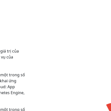
giá trị của
 vụ của
 một trong số
 khai ứng
oud: App
netes Engine,
 một trong số