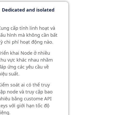
Dedicated and isolated
Cung cấp tính linh hoạt và
cấu hình mà không cần bất
kỳ chi phí hoạt động nào.
Triển khai Node ở nhiều
khu vực
khác nhau nhằm
đáp ứng các yêu cầu về
hiệu suất.
Kiểm soát ai có thể truy
cập node và truy cập bao
nhiêu bằng custome API
keys
với giới hạn tốc độ
riêng.