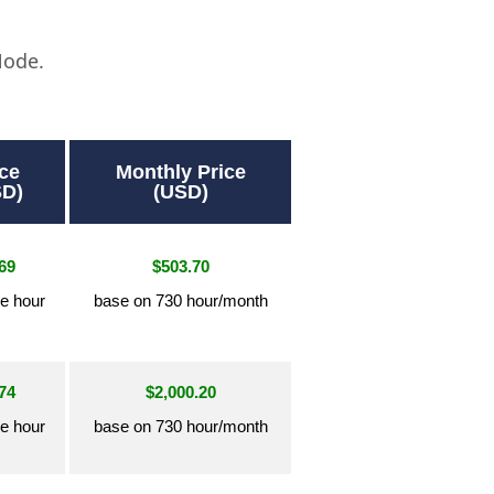
Node.
ce
Monthly Price
SD)
(USD)
69
$503.70
e hour
base on 730 hour/month
74
$2,000.20
e hour
base on 730 hour/month