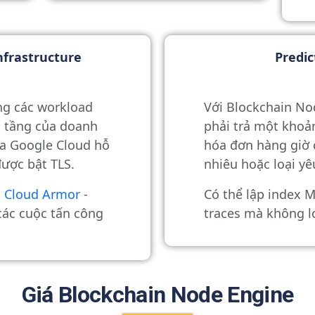
nfrastructure
Predic
ng các workload
Với Blockchain No
ạ tầng của doanh
phải trả một khoả
ủa Google Cloud
hỗ
hóa đơn hàng giờ 
được bật TLS.
nhiêu hoặc loại yê
i
Cloud Armor
-
Có thể lập index 
các cuộc tấn công
traces mà không l
Giá Blockchain Node Engine