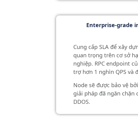
Enterprise-grade i
Cung cấp SLA để xây dự
quan trọng trên cơ sở h
nghiệp. RPC endpoint c
trợ hơn 1 nghìn QPS và 
Node sẽ được bảo vệ bở
giải pháp đã ngăn chặn 
DDOS.