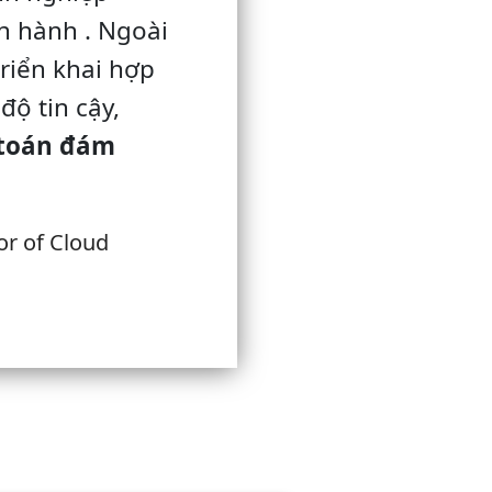
n hành . Ngoài
triển khai hợp
độ tin cậy,
 toán đám
or of Cloud