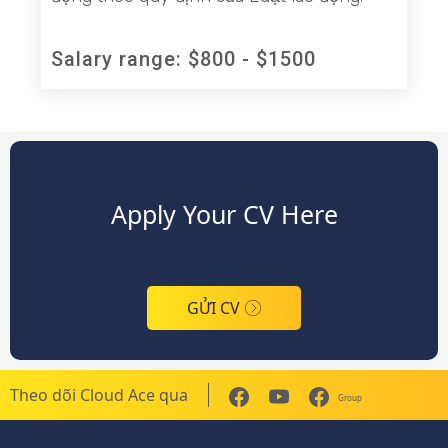
Salary range: $800 - $1500
Apply Your CV Here
GỬI CV
Theo dõi Cloud Ace qua
Group