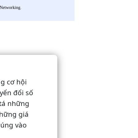
Networking.
ng cơ hội
yển đổi số
 tá những
những giá
húng vào