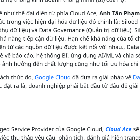
đề như thế đại diện từ phía Cloud Ace,
Anh Tân Phạm
ức trong việc hiện đại hóa dữ liệu đó chính là: Siloed
hụ dữ liệu) và Data Governance (Quản trị dữ liệu). Si
khả năng tiếp cận dữ liệu. Hạn chế khả năng của tổ c
iện từ các nguồn dữ liệu được kết nối với nhau., Da
ề về báo cáo, hệ thống BI, ứng dụng AI/ML và chia sẻ
 ảnh hưởng đến chất lượng cũng như tối ưu hóa chi 
hách thức đó,
Google Cloud
đã đưa ra giải pháp về
Da
đặt ra là, doanh nghiệp phải bắt đầu từ đâu để giải
aged Service Provider của Google Cloud,
Cloud Ace
sẽ
iệc thu thập yêu cầu, phân tích, đánh giá hiện trạng