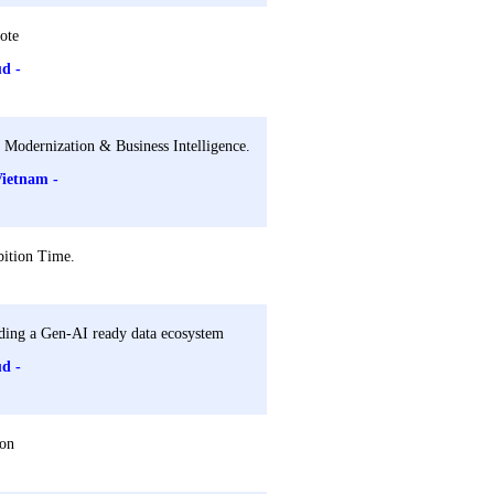
ote
ud -
 Modernization & Business Intelligence.
Vietnam -
ition Time.
ding a Gen-AI ready data ecosystem
ud -
ion