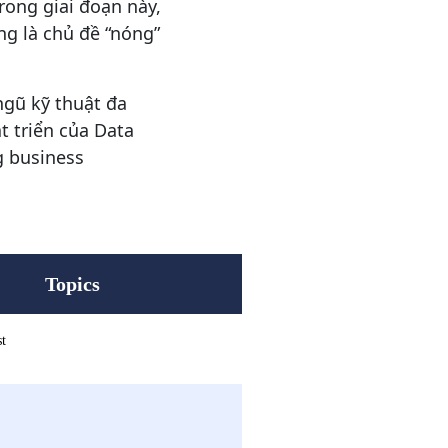
rong giai đoạn này,
ang là chủ đề “nóng”
ngũ kỹ thuật đa
t triển của Data
g business
Topics
t