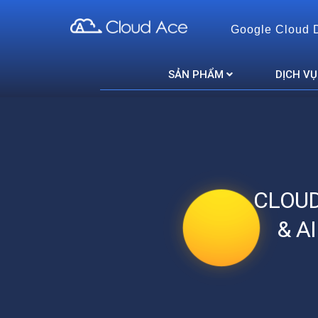
Google Cloud 
Cloud Ace
Nhà cung cấp giải pháp trên GCP cho doanh nghiệp
SẢN PHẨM
DỊCH VỤ
CLOUD
& A