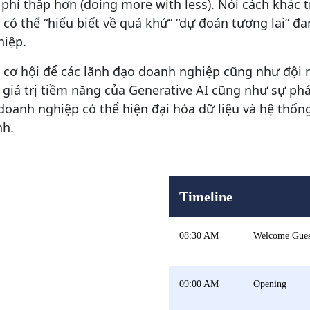
 phí thấp hơn (doing more with less). Nói cách khác t
ể có thể “hiểu biết về quá khứ” “dự đoán tương lai” đ
hiệp.
t cơ hội để các lãnh đạo doanh nghiệp cũng như đội 
iá trị tiềm năng của Generative AI cũng như sự phá
doanh nghiệp có thể hiện đại hóa dữ liệu và hệ thốn
nh.
Timeline
08:30 AM
Welcome Gues
09:00 AM
Opening