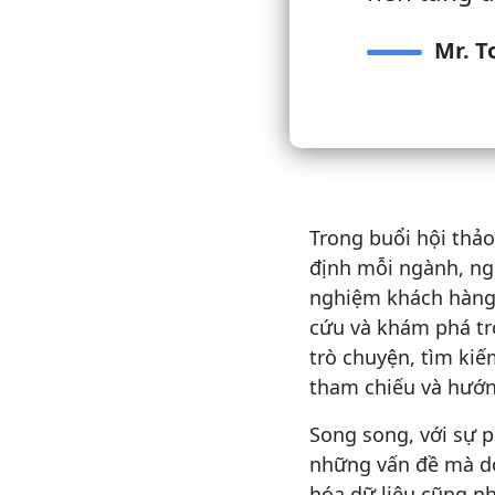
Mr. T
Trong buổi hội thả
định mỗi ngành, ng
nghiệm khách hàng 
cứu và khám phá tro
trò chuyện, tìm kiế
tham chiếu và hướn
Song song, với sự p
những vấn đề mà do
hóa dữ liệu cũng n