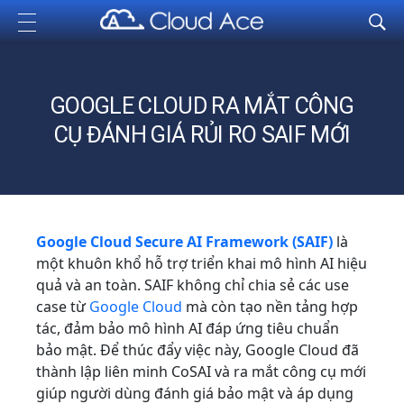
Cloud Ace
Nhà cung cấp giải pháp trên GCP cho doanh nghiệp
GOOGLE CLOUD RA MẮT CÔNG
CỤ ĐÁNH GIÁ RỦI RO SAIF MỚI
Google Cloud Secure AI Framework (SAIF)
là
một khuôn khổ hỗ trợ triển khai mô hình AI hiệu
quả và an toàn. SAIF không chỉ chia sẻ các use
case từ
Google Cloud
mà còn tạo nền tảng hợp
tác, đảm bảo mô hình AI đáp ứng tiêu chuẩn
bảo mật. Để thúc đẩy việc này, Google Cloud đã
thành lập liên minh CoSAI và ra mắt công cụ mới
giúp người dùng đánh giá bảo mật và áp dụng