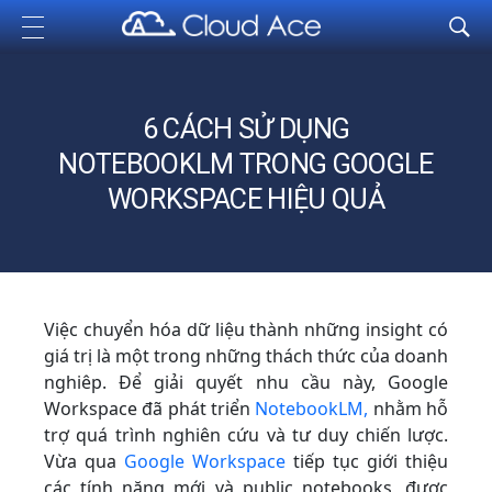
Cloud Ace
Nhà cung cấp giải pháp trên GCP cho doanh nghiệp
6 CÁCH SỬ DỤNG
NOTEBOOKLM TRONG GOOGLE
WORKSPACE HIỆU QUẢ
Việc chuyển hóa dữ liệu thành những insight có
giá trị là một trong những thách thức của doanh
nghiêp. Để giải quyết nhu cầu này, Google
Workspace đã phát triển
NotebookLM,
nhằm hỗ
trợ quá trình nghiên cứu và tư duy chiến lược.
Vừa qua
Google Workspace
tiếp tục giới thiệu
các tính năng mới và public notebooks, được